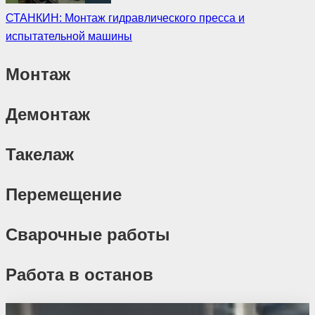
СТАНКИН: Монтаж гидравлического пресса и
испытательной машины
Монтаж
Демонтаж
Такелаж
Перемещение
Сварочные работы
Работа в останов
Похожие проекты