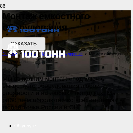
Монтаж емкостного
оборудования
ЗАКАЗАТЬ
Главная
>
Услуги
>
Монтаж оборудования
>
Монтаж емкостного
оборудования
Мы выполним монтаж «под ключ»
емкостного оборудования любой
сложности и на любых площадках. Мы
работаем абсолютно во всех отраслях в
любой точке России и СНГ.
Об услуге