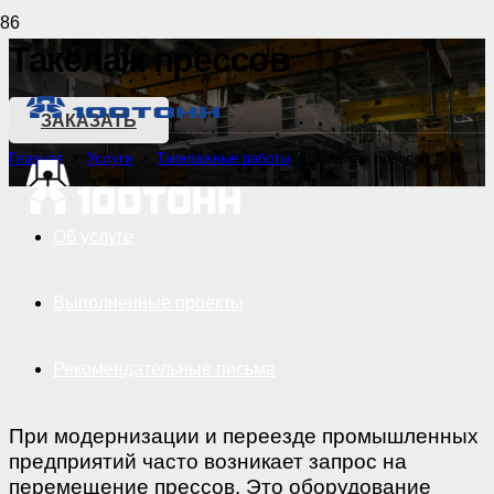
Такелаж прессов
ЗАКАЗАТЬ
Главная
>
Услуги
>
Такелажные работы
>
Такелаж прессов
Об услуге
Выполненные проекты
Рекомендательные письма
При модернизации и переезде промышленных
предприятий часто возникает запрос на
перемещение прессов. Это оборудование