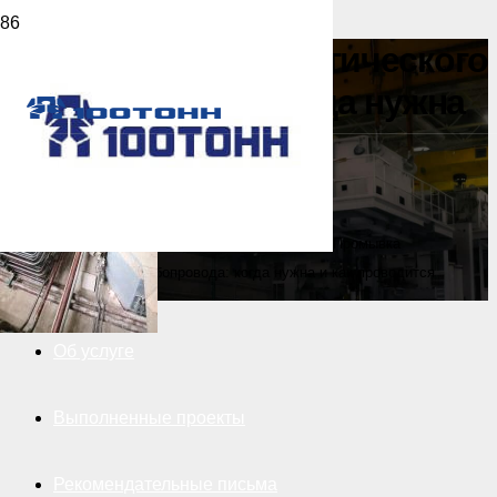
Промывка технологического
трубопровода: когда нужна
и как проводится
ЗАКАЗАТЬ
Главная
>
Услуги
>
Монтаж оборудования
>
Промывка
технологического трубопровода: когда нужна и как проводится
Об услуге
Выполненные проекты
Рекомендательные письма