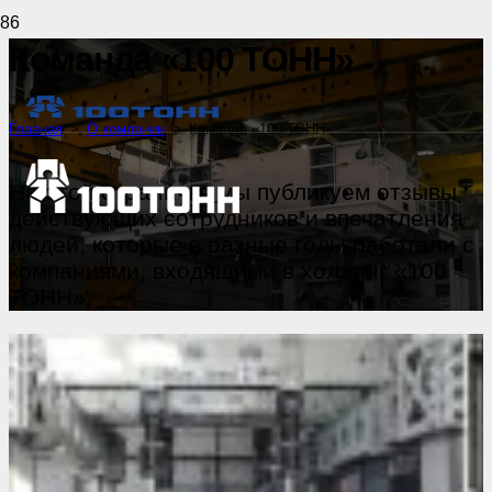
Команда «100 ТОНН»
Главная
>
О компании
>
Команда «100 ТОНН»
На этой страничке мы публикуем отзывы
действующих сотрудников и впечатления
людей, которые в разные годы работали с
компаниями, входящими в холдинг «100
ТОНН».