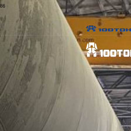
Главная
>
Проекты
>
Такелаж и установка автоклава
Такелаж и установка
автоклава
Заказчик:
Производитель строительных материалов
Объект:
Завод строительных материалов
Местоположение:
г. Пермь
Опубликовано:
31 мая 2022 г.
Виды работ:
Отрасль: