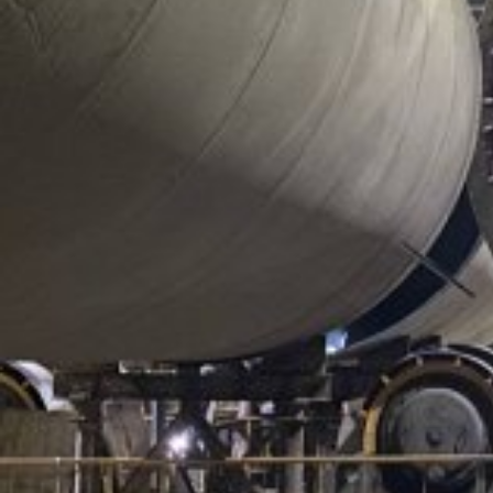
Производство строительных материалов
Поделиться
Команда «100 ТОНН» погрузила автоклав на
железнодорожную платформу, затем выгрузила его в
цехе и переместила внутри помещения на расстояние 70
м. Затем сотрудники компании установили автоклав в
проектное положение, сделали выверку и смонтировали
противовес.