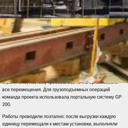
два пресса SSP-200 — 20 т каждый
Оборудование требовалось выгрузить с автотранспорта,
переместить по производственной площадке, выполнить
кантование и установить в проектное положение.
Решение
Монтировать прессы пришлось в стесненных условиях
— свободное пространство на площадке было
ограничено, поэтому требовалось точно организовать
все перемещения. Для грузоподъемных операций
команда проекта использовала портальную систему GP
200.
Работы проводили поэтапно: после выгрузки каждую
единицу перемещали к местам установки, выполняли