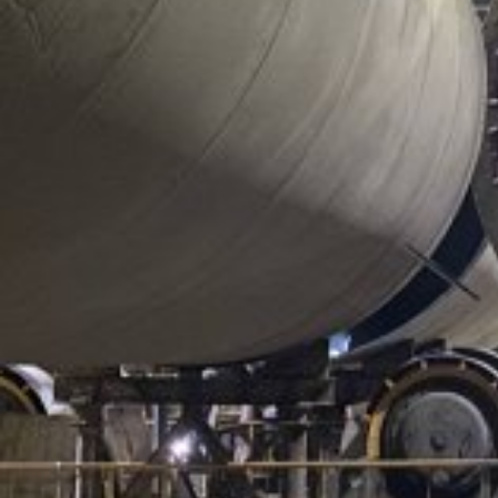
Отрасль:
Другое
Поделиться
Во Владимирской области команда «100 ТОНН»
выполнила выгрузку, перемещение и монтаж прессового
оборудования на предприятии по производству
водонагревателей. Общая масса смонтированного
оборудования составила 135 т.
Задача
Заказчик приобрел:
пресс STTP-400 — 60 т
пресс GY2S-500 — 35 т