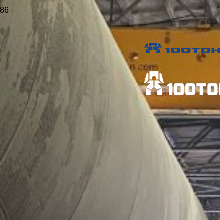
Главная
>
Проекты
>
Монтаж прессового оборудования в Киржаче
Монтаж прессового
оборудования в Киржаче
Местоположение:
Киржач, Владимирская область
Общая масса:
135
тонн
Даты работ:
Март 2026
Опубликовано:
28 июня 2026 г.
Виды работ:
Монтаж оборудования
,
Промышленный такелаж