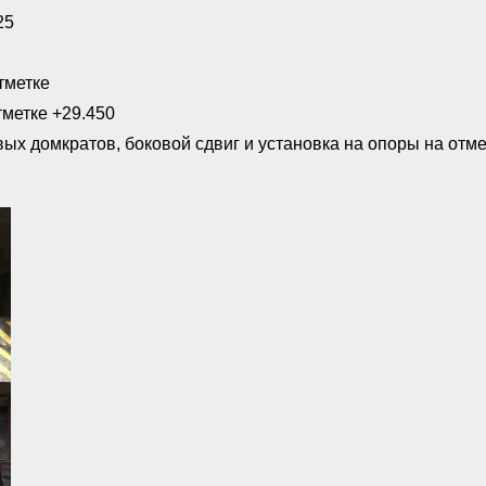
25
тметке
метке +29.450
х домкратов, боковой сдвиг и установка на опоры на отмет