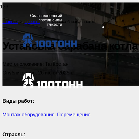
Сила технологий
против силы
Главная
>
Проекты
>
Установка барабана котла
тяжести
Установка барабана котла
Местоположение:
Татарстан
Опубликовано:
26 июня 2025 г.
Виды работ:
Монтаж оборудования
,
Перемещение
Отрасль: