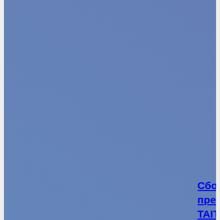
Сбо
пре
TAI