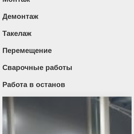
Демонтаж
Такелаж
Перемещение
Сварочные работы
Работа в останов
Похожие проекты