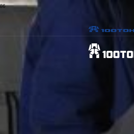
Главная
>
Статьи
>
Сварка труб: все нюансы
Сварка труб: все нюансы
Опубликовано
5 Июл 2023
Поделиться
Определение сварки труб и ее важность
Основные типы сварки труб
Дуговая сварка
Электрозащитная сварка
Газовая сварка