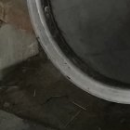
Дуговая сварка
Этот метод предполагает, что
сварочный шов
создается
за счет электрической дуги высокой температуры.
Выделяют три подвида дуговой сварки:
ручная
механизированная (полуавтоматическая)
автоматическая
Ручная электродуговая сварка — самый
распространенный метод создания неразъемных
соединений. Дуга возникает
на конце электрода
, он
расплавляется, и капли расплавленного металла за счет
давления дуги занимают сварочную ванну. При этом
вторая часть дуги расплавляет металл изделия.