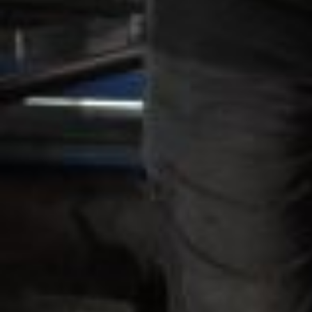
Определение сварки труб и
ее важность
Сварка труб
— производственный процесс соединения
трубопроводных систем с помощью специального
оборудования, во время которого происходит плавление
и соединение металлических поверхностей труб для
создания непрерывного и прочного соединения.
Важность сварки труб заключается в нескольких
аспектах:
Надежность и безопасность
Эффективность и экономия
Проходимость и гидродинамика