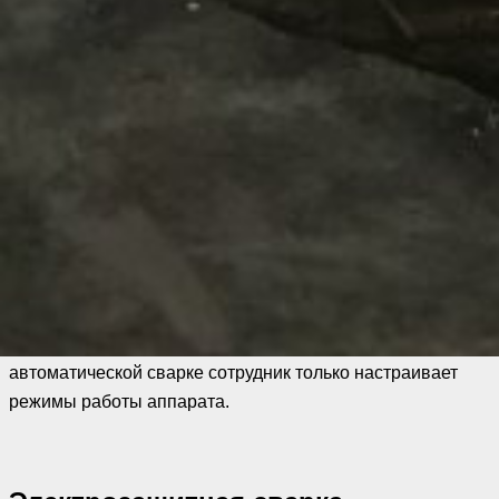
При ручной аргонодуговой сварке сварщик
одновременно применяет неплавящийся электрод и
плавящийся пруток. Вокруг электрода организован
постоянный поддув инертного газа. Между
металлом
свариваемого изделия
и электродом из вольфрама
возникает дуга, которая имеет высокую температуру. Она
расплавляет присадочный материал, который подается в
зону сварки в виде прутка или проволоки.
Если при ручной сварке все операции выполняет сам
человек, то при механизированной ему не нужно
контролировать подачу проволоки и газа. При
автоматической сварке сотрудник только настраивает
режимы работы аппарата.