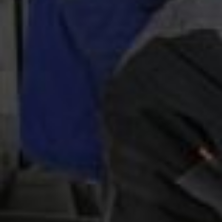
Подготовка к сварке труб
Проверка сварочного оборудования и
материалов
Подготовка поверхности труб
Очистка и удаление загрязнений
Контроль и качество сварки труб
Неразрушающий контроль сварных
соединений
Оценка качества сварки и стандарты
В статье мы рассмотрели основные виды
сварки
,
которые используются при
монтаже трубопроводов
.
Также даны рекомендации по подготовке к сварке труб и
описаны методы контроля качества сварных соединений.