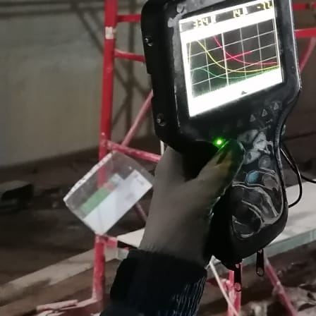
Значение и применение ручн
Ручная сварка — одна из самых распространенных техно
строящихся промышленных объектах. Для сборки произво
Автоматизированная и роботизированная технологии чаще
Техники ручной сварки
Дуговая сварка с покрытым электр
Использовать типовые технологические карты для ручной 
индивидуального подхода. Чтобы добиться высокого качес