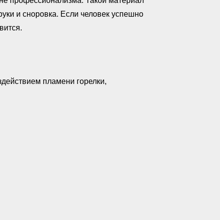
вне профессионализма. Такой материал
руки и сноровка. Если человек успешно
вится.
оздействием пламени горелки,