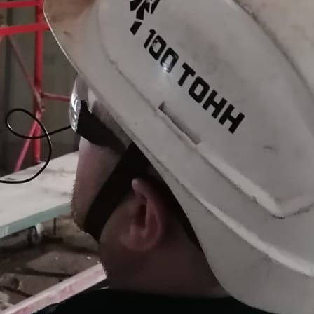
ой сварки
логий создания неразъемных соединений. Без нее невозмо
дственного оборудования, емкостей и трубопроводов обыч
 применяется при серийном производстве той или иной пр
одом
дуговой сварки плавящимся электродом (РД) — не лучшая и
тва швов, технологи сварочного производства должны тщат