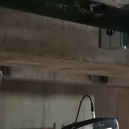
Газовая сварка
Подготовка к ручной сварке
Подготовка сварочных материалов
Подготовка сварочного оборудования
Предварительная очистка и обработка поверх
Контроль и отделка сварочных соединений
Визуальный контроль и дефектоскопия
Зачистка швов после сварки
Контроль качества и испытания
В статье эксперты «100 ТОНН» рассказали про разные тех
контроль качества соединений.