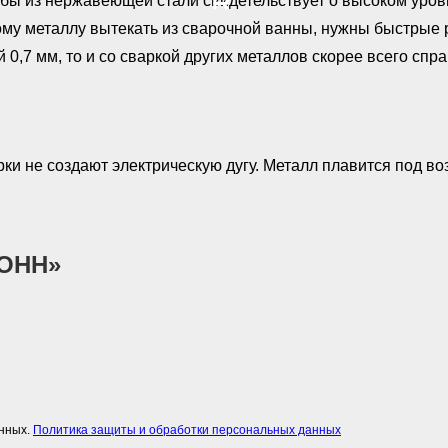
убы из нержавеющей стали свидетельствует о высоком уро
тому металлу вытекать из сварочной ванны, нужны быстрые 
0,7 мм, то и со сваркой других металлов скорее всего спра
рки не создают электрическую дугу. Металл плавится под в
ТОНН»
анных.
Политика защиты и обработки персональных данных