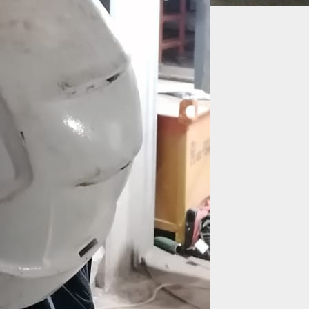
жно представить сварочный монтаж на
но используют именно ручные методы.
одукции.
дея. Разработка технологии требует
ельно изучить условия работ на