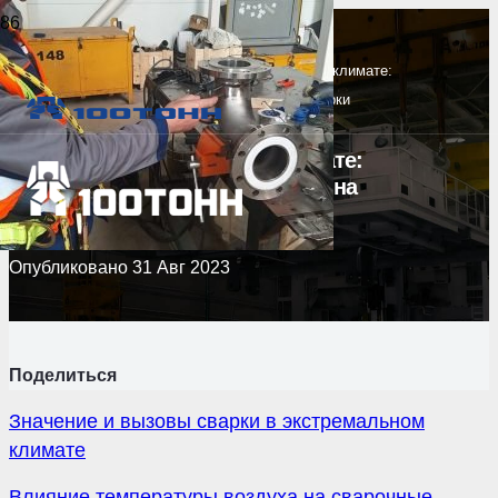
Главная
>
Статьи
>
Сварка в экстремальном климате:
влияние температуры воздуха на качество сварки
Сварка в экстремальном климате:
влияние температуры воздуха на
качество сварки
Опубликовано
31 Авг 2023
Поделиться
Значение и вызовы сварки в экстремальном
климате
Влияние температуры воздуха на сварочные