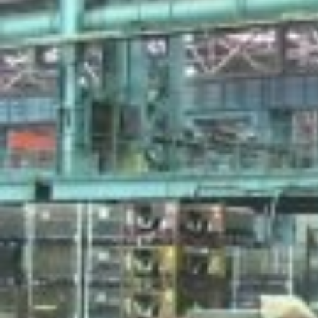
Перевозка – сложный процесс, особенно если
перевозится оборудование. Важно, чтобы за процесс
отвечал надежный, понимающий специалист.
Грузоперевозчик же в первую очередь должен знать, что
за оборудование он должен доставить, какие у него
размеры. Хорошо, если оборудование разборное, тогда
проблем бывает меньше. Но ведь бывают цельные
негабаритные станки и другие грузы. В этом случае
грузоперевозчик должен найти подходящую технику
(низкорамная платформа, обычный грузовик), заранее
решить вопрос с погрузкой-выгрузкой.
Негабаритный груз при подготовке к транспортировке и
доставке создаст проблемы его владельцу. Сначала он
должен выяснить, какие разрешения нужны на
транспортировку груза. Конечно, фирмы, занимающиеся
перевозками, за вознаграждение быстро решат