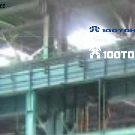
Главная
>
Статьи
>
Как осуществляется транспортировка
оборудования к месту монтажа
Как осуществляется транспортировка
оборудования к месту монтажа
Опубликовано
23 Сен 2022
Поделиться
Организация процесса
Подбор транспорта