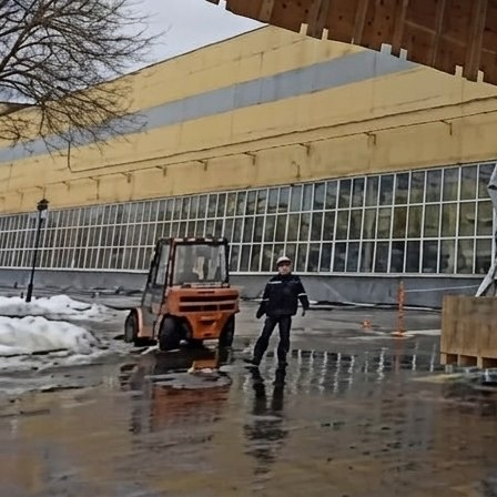
Организация переезда требует учета большого количества
требуется позаботиться о сохранности оборудования и док
материалов и готовой продукции, если складские компле
спланированным.