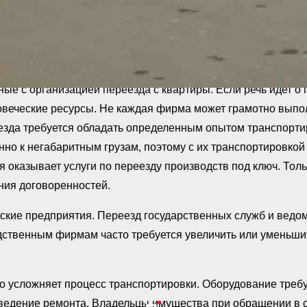
ые с организацией переезда с квартиры. Если речь идет о
еловеческие ресурсы. Не каждая фирма может грамотно вып
еезда требуется обладать определенным опытом транспорти
нно к негабаритным грузам, поэтому с их транспортировкой
 оказывает услуги по переезду производств под ключ. Толь
ния договоренностей.
кие предприятия. Переезд государственных служб и ведомс
дственным фирмам часто требуется увеличить или уменьши
о усложняет процесс транспортировки. Оборудование треб
оведение ремонта. Владельцы имущества при обращении в