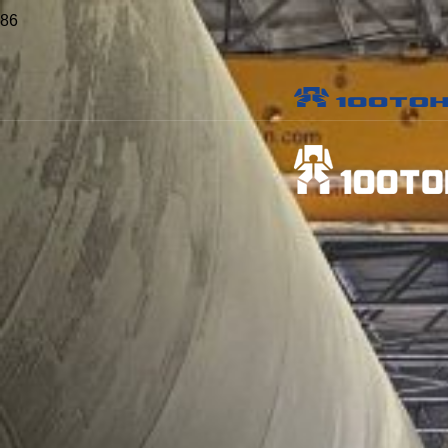
Главная
>
Проекты
>
Демонтаж линий по производству резиновых
уплотнителей в Уфе
Демонтаж линий по
производству резиновых
уплотнителей в Уфе
Заказчик:
АО "Уфимский завод эластомерных
материалов, изделий и конструкций"
Объект:
УЗЭМИК
Местоположение:
г. Уфа, ул. Пархоменко, 156
Даты работ:
17.09.2018 - 05.10.2018
Опубликовано:
9 января 2019 г.