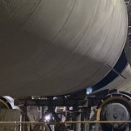
Виды работ:
Демонтаж
,
Перемещение
Отрасль:
Полимеры
Поделиться
Наши специалисты по заказу АО УЗЭМИК выполнили
демонтаж двух линий по производству резиновых
уплотнителей. После маркировки и упаковки мы
погрузили оборудование данных линий, а также
оборудование третьей линии, демонтированной ранее на
автотранспорт. Затем оборудование было перевезено в г.
Тамбов и в г. Нефтекамск.