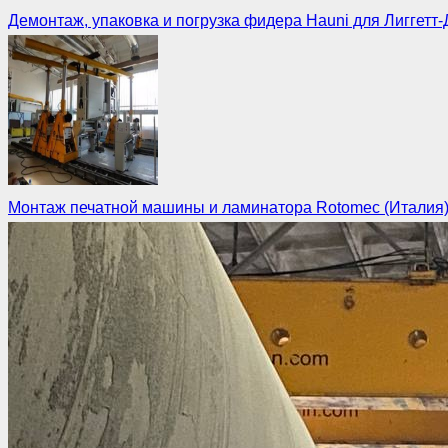
Демонтаж, упаковка и погрузка фидера Hauni для Лиггетт-
Монтаж печатной машины и ламинатора Rotomec (Италия) 
Монтаж
Демонтаж
Такелаж
Перемещение