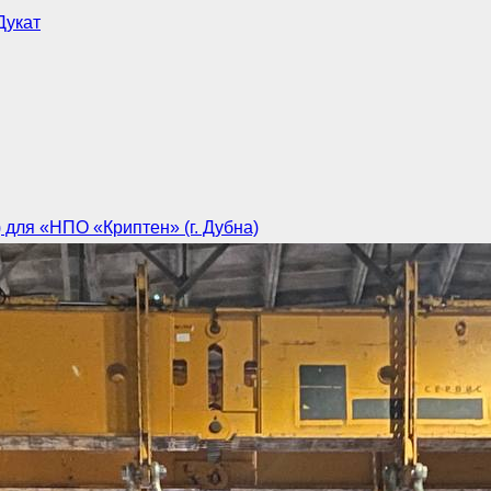
Дукат
для «НПО «Криптен» (г. Дубна)