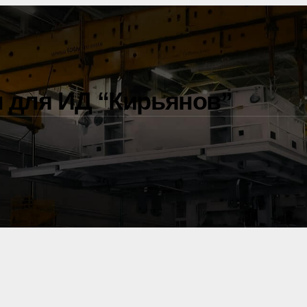
 для ИД “Кирьянов”