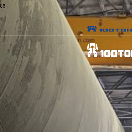
Главная
>
Проекты
>
Подъем манипулятора и замена опорно-
поворотного круга на фабрике «Кроношпан” в Московской области
Подъем манипулятора и
замена опорно-поворотного
круга на фабрике
«Кроношпан” в Московской
области
Объект:
Фабрика "Кроношпан"
Местоположение:
Егорьевск
Опубликовано:
22 июня 2015 г.