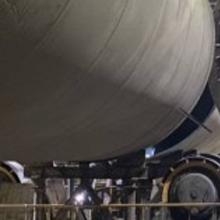
Виды работ:
Демонтаж
,
Монтаж оборудования
,
Перемещение
Отрасль:
Деревообработка
,
Работа в останов
Поделиться
С 16 по 19 июня 2015 года компания «100 ТОНН»
выполнила работы по подъему и перемещению
манипулятора «Arbrofer AF711e» общей массой 30 тонн,
демонтажу и монтажу опорно-поворотного круга
манипулятора и обратной установке манипулятора на
территории фабрики «Кроношпан” в Егорьевске,
Московской области. Все работы проходили на отметке +