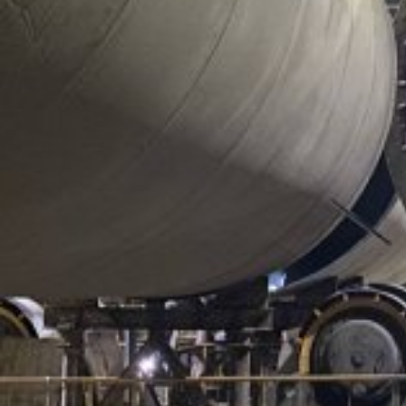
Автомобилестроение
Поделиться
Компания «100 ТОНН» выполнила комплекс работ по
выгрузке, перемещению и установке шести
промышленных прессов на площадке заказчика в
Ульяновской области.
Задача
Перед командой стояла задача принять оборудование с
транспорта, завезти его в цех и установить на
фундаменты в проектное положение.
Проект также включал подготовку площадки и
выполнение общестроительных работ, необходимых для