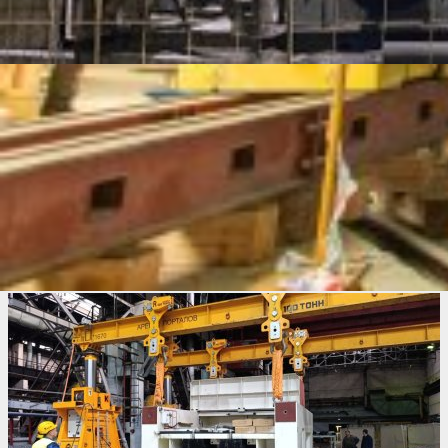
организации заезда тяжелого транспорта и перемещения
оборудования внутри здания.
В общей сложности команда смонтировала шесть
прессов китайского производства:
два пресса JW36-315T массой по 44 т
четыре пресса JW36-500T массой по 85 т
Для выполнения такелажных операций использовалась
портальная система GP 380.