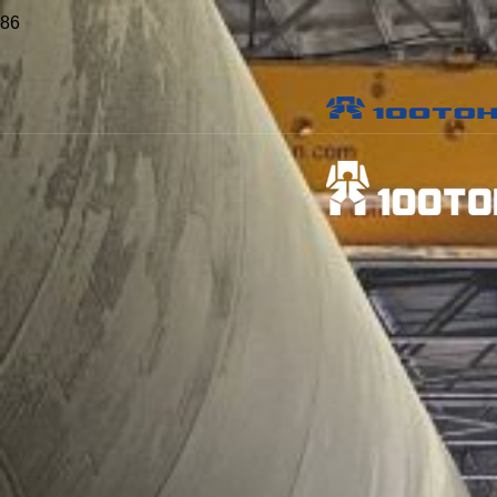
Главная
>
Проекты
>
Установка шести прессов в Димитровграде
Установка шести прессов в
Димитровграде
Местоположение:
Димитровград, Ульяновская обл.
Общая масса:
428
тонн
Опубликовано:
17 марта 2026 г.
Виды работ:
Выверка
Отрасль: