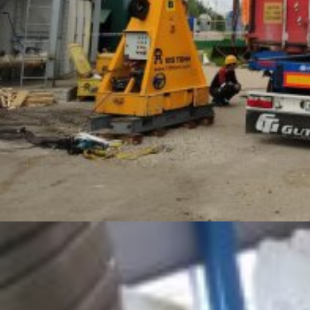
При необходимости перевозить различные грузы, как
очень тяжёлые, так и не особо габаритные, возникает
необходимость в такелажных работах. Поэтому эта
услуга довольно популярна. Для поднятия и
перемещения грузов требуется специальное
оборудование. Только при помощи необходимых
приспособлений возможно качественно произвести
безопасное перемещение грузов, монтаж, демонтаж и
др.
Поднимать и перевозить, к примеру, предметы
медицинского оборудования, производственных станков,
насыпных банковских сейфов, различных деталей машин
и т. д. нужно с большой осторожностью. При небрежном
обращении они могут быть повреждены.