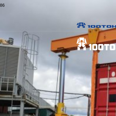
Главная
>
Статьи
>
Соблюдение норм безопасности при
такелажных работах
Соблюдение норм безопасности при
такелажных работах
Опубликовано
18 Сен 2022
Поделиться
Правила такелажных работ
Основные требования к работникам-такелажникам