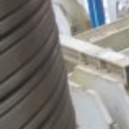
Правила такелажных работ
Сначала нужно полностью освободить пути, по которым
должен будет подъехать транспорт. А потом подготовить
рабочую площадку. Рекомендуется позаботиться о том,
чтобы вокруг участка, где будут производиться
такелажные работы, было освобождено по возможности
большее пространство. Никакие посторонние предметы
и объекты не должны находиться поблизости, т. к. они
могут помешать погрузке и разгрузке. Такелажникам
потребуется немало места, чтобы производить манёвры
в процессе погрузки. Это необходимо для удобства
поднятия и перемещения груза и обеспечения его
полной сохранности, чтобы исключить возможность
повреждения. Если пренебречь всеми описанными
мерами, специалисты по такелажным работам не смогут