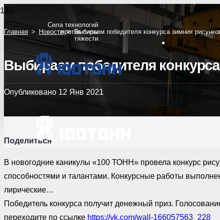
Сила технологий
Главная
>
Новости
против силы
>
Выбираем победителя конкурса зимних рисунко
тяжести
Выбираем победителя конкурса
Опубликовано
12 Янв 2021
Поделиться
В новогодние каникулы «100 ТОНН» провела конкурс рису
способностями и талантами. Конкурсные работы выполне
лирические…
Победитель конкурса получит денежный приз. Голосовани
переходите по ссылке
https://vk.com/wall-166057563_228