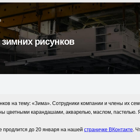
в
 зимних рисунков
нков на тему: «Зима». Сотрудники компании и члены их се
ны цветными карандашами, акварелью, маслом, пастелью. 
е продлится до 20 января на нашей
страничке ВКонтакте
. 