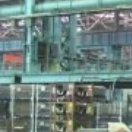
Кран vs портал
Когда аренды крана недостаточно
Портальная система — комплект из четырех самоходных
гидравлических подъемников — может быть
альтернативой крану. При этом в одних такелажных
проектах выгоднее использовать краны, а в других —
порталы. Рассказываем про особенности автокрана и
порталов.