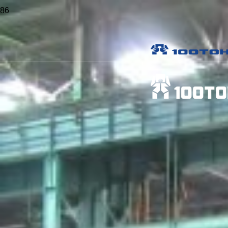
Главная
>
Статьи
>
Гидравлический портал или кран: что
выбрать
Гидравлический портал или кран: что
выбрать
Опубликовано
22 Июн в 16:10
Поделиться
Для каких работ подходит кран
Когда гидравлический портал выгоднее и
надежнее