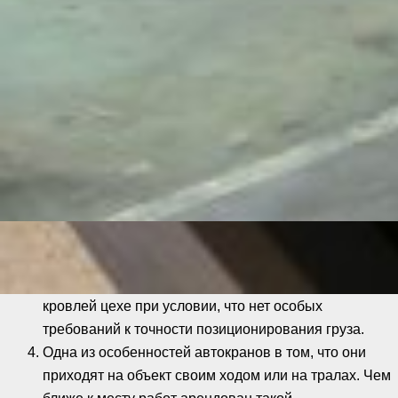
привлечение дополнительной техники не нужно, но
это крайне редкая ситуация. Обычно штатный
механизм не рассчитан на подъем и перемещение
станков, прессов и тяжеловесных элементов
производственных линий, поэтому в таких случаях
может использоваться автомобильный кран.
Автокран, вероятнее всего, справится с задачей,
если такелаж проводится на открытой площадке. К
примеру, он подойдет для выгрузки станка с
автомашины в зону временного хранения и других
простых операций.
С помощью автокрана можно установить
оборудование в еще строящемся, не закрытом
кровлей цехе при условии, что нет особых
требований к точности позиционирования груза.
Одна из особенностей автокранов в том, что они
приходят на объект своим ходом или на тралах. Чем