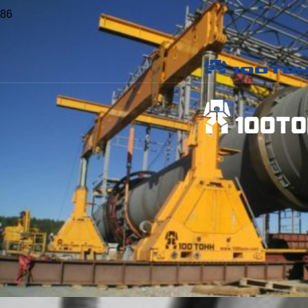
Главная
>
Статьи
>
Как выполняются такелажные и
погрузочно-разгрузочные работы на небольших складах
Как выполняются такелажные и
погрузочно-разгрузочные работы на
небольших складах
Опубликовано
23 Сен 2022
Поделиться
Как осуществляется такелаж с погрузчиком
Такелаж с использованием ручного штабелера