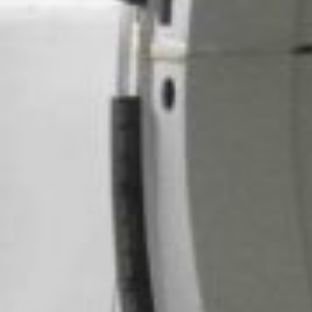
Но складом вполне может быть и небольшое помещение,
а не зал размером с ангар для самолетов. И продукция
на складе может иметь небольшой вес, но объемные
габариты, и все равно быть неудобной для перемещения
вручную. А малые склады имеют свойство
комплектоваться персоналом по принципу
«универсальности» – то есть продавец одновременно
является и нормировщиком, и грузчиком. Кстати, говоря,
вовсе не факт, что этим «универсальным» продавцом
будет мужчина.