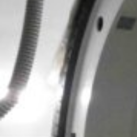
Что такое «склад» в обывательском понимании этого
термина? Это обширное помещение, в котором до
самого потолка простираются просторные стеллажи,
мощные полки и прочие, несущие разнообразный и
необходимый груз, конструктивные элементы. Это
многочисленные рабочие и грузчики, переставляющие
коробки, ящики и тюки с полки на полку и ловко
разъезжающие многотонные погрузчики. Это
оперативная погрузка и выгрузка – быстрая и
безопасная.
Вообще говоря, склады так и выглядят. Проблема в том,
что далеко не все склады выглядят именно так. Если у
вас огромный склад с бурной жизнью, то выбор между
погрузчиком либо тележкой попросту не стоит –
пригодится и то, и другое, и в нескольких экземплярах.