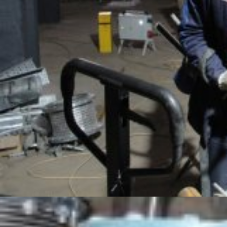
Основные этапы монтажа технологического
оборудования
Доставка оборудования и комплектующих
Проверка комплектации и состояния
Распаковка и подготовка оборудования
Сборка узлов и предварительная установка
Перемещение в проектное положение
Установка, анкерение и закрепление
Выверка и центровка
Подключение к коммуникациям
Проверка, наладка и пробный запуск
Сдача оборудования в эксплуатацию
Что влияет на сроки и сложность монтажа
Основные риски при неправильном монтаже