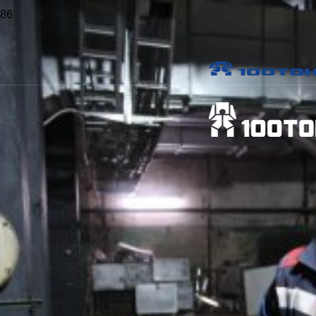
Главная
>
Статьи
>
Монтаж основного оборудования:
особенности и этапы
Монтаж основного оборудования:
особенности и этапы
Опубликовано
3 Июл в 01:01
Поделиться
Что такое монтаж основного оборудования
Почему монтаж нельзя сводить только к установке
Подготовка к монтажу основного оборудования