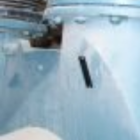
Когда нужны профессиональные монтажники
Монтаж основного оборудования с «100 ТОНН»
Запуск нового цеха, расширение производства или
установка отдельного станка редко ограничиваются
простой доставкой оборудования на объект. Основное
оборудование нужно правильно принять, переместить,
собрать, установить в проектное положение, подключить
к коммуникациям, проверить и подготовить к
эксплуатации. Ошибка на любом из этих этапов может
привести к простою, повреждению дорогостоящих узлов,
нарушению технологии производства или отказу в
гарантийном обслуживании.
Монтаж основного оборудования — это комплекс работ,
от которого зависит не только скорость запуска
предприятия, но и дальнейшая надежность