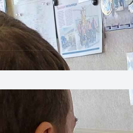
 такелажно-монтажной компанией
ботать с крупной такелажно-мо
 означает выгоду