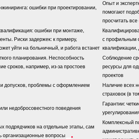
Опыт и эксперт
инжиниринга: ошибки при проектировании,
помогают подоб
просчитать все
квалификация: ошибки при монтаже,
Квалифицирова
нты. Риски задержек: к примеру,
с профильным 
жет уйти на больничный, и работа встанет
квалификации, 
еткого планирования. Неспособность
Соблюдение сро
ие сроков, например, из-за простоев
ресурсы для о
проектов
 и допусков, проблемы с оформлением
Наличие всех н
страховок (в то
Гарантии: четк
 или недобросовестного поведения
урегулирования
Комплексный по
х подрядчиков на отдельные этапы, сам
административн
ть организационные вопросы