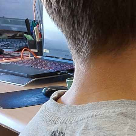
Работа с крупным подрядчиком
Работа с небольшой фирмой или ИП
На чем можно сэкономить без ущерба?
Заключение
Выбирая подрядчика для установки и монтажа оборудования
ниже у небольших организаций и ИП. Объясняем, какие ри
выгодным.