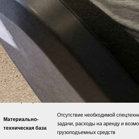
Косвенные затраты.
Инвестиции в обучение специа
качественной реализации проектов (например, инжин
Чтобы получить низкую стоимость, из этого списка нужно 
маленьким штатом, либо у тех, кто нанимает менее квал
на качестве СИЗ и инструмента ставит под вопрос безопас
Давайте сравним преимущества и недостатки сотрудничес
Небольшие подрядчики VS К
Критерий
Неболь
Отсутствие необходимой спецтехн
Материально-
задачи, расходы на аренду и возм
техническая база
грузоподъемных средств