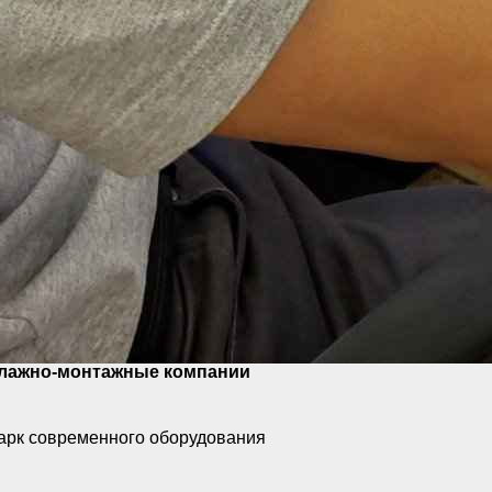
жание служб, необходимых для
ии).
атраты на персонал будут у компаний с
оекта и соблюдение стандартов. Экономия
Крупные
елажно-монтажные компании
арк современного оборудования