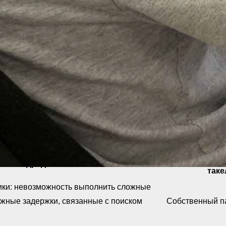
листов и развитие материально-технической базы. Поддер
иринговых подразделений, отдела охраны труда, бухгалтер
убрать какие-либо составляющие. Например, более низкие з
ифицированных людей. Но это напрямую влияет на сроки пр
ность.
тва с разными организациями.
рупные компании
шие подрядчики
так
ики: невозможность выполнить сложные
ожные задержки, связанные с поиском
Собственный п