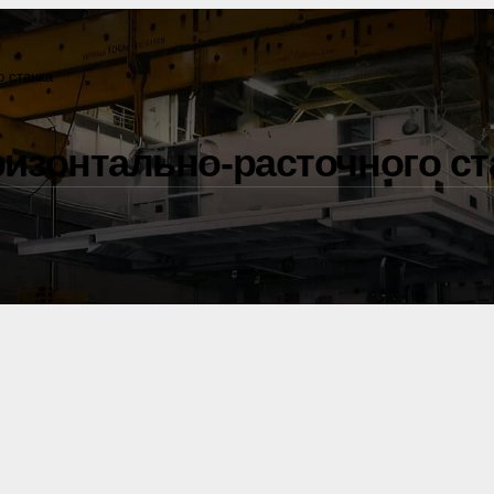
о станка
ризонтально-расточного ст