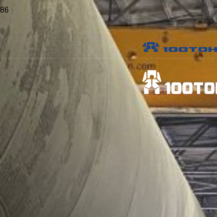
Главная
>
Проекты
>
Монтаж пресса в Воронежской области
Монтаж пресса в
Воронежской области
Местоположение:
Воронежская область
Опубликовано:
25 августа 2024 г.
Виды работ:
Монтаж оборудования
Отрасль: