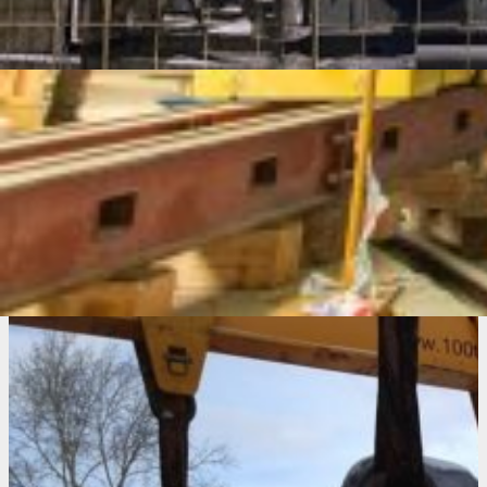
производственной площадке ОАО «Конструкторское
бюро транспортного машиностроения» в Омске.
Одновременно с молотом был выгружен с
автомобильного трала, скантован в вертикальное
положение, смонтирован и введен в эксплуатацию пресс
Lasco KP 630.
В рамках проекта специалисты «100 тонн – сервис»
выполнили полный комплекс работ по монтажу всех
инженерных систем молота и пресса.