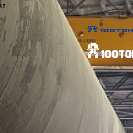
Главная
>
Проекты
>
Перегрузка, транспортировка, кантование и
монтаж молота и пресса Lasco в Омске
Перегрузка,
транспортировка,
кантование и монтаж
молота и пресса Lasco в
Омске
Объект:
ОАО «Конструкторское бюро транспортного
машиностроения»
Местоположение:
Омск
Опубликовано:
10 июня 2014 г.