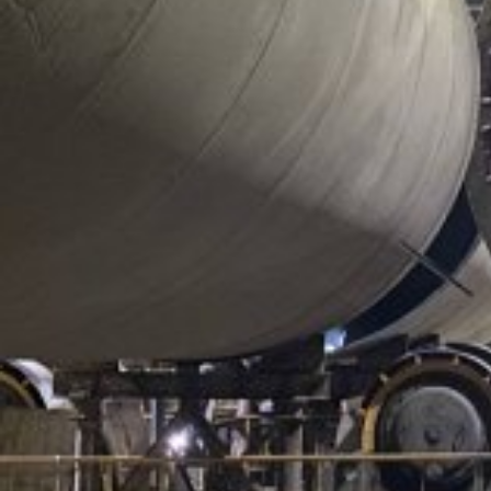
Виды работ:
Монтаж оборудования
,
Перемещение
Отрасль:
Машиностроение
Поделиться
В феврале-апреле 2014 года компания «100 ТОНН»
выполнила работы по перегрузке с железнодорожного
транспортёра на модульный прицеп, перевозке в
производственный цех, разгрузке, кантованию в
вертикальное положение, монтажу и вводу в
эксплуатацию молота Lasco HO-U 1000 (Германия) на