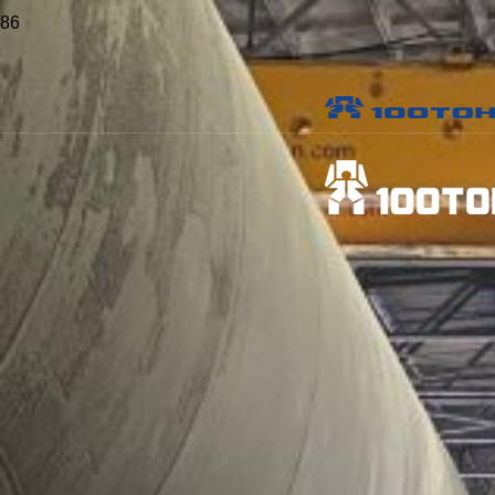
Главная
>
Проекты
>
Погрузка, перевозка, выгрузка и установка в
проектное положение шабота молота в п. Большой Исток
Свердловской области
Погрузка, перевозка,
выгрузка и установка в
проектное положение
шабота молота в п.
Большой Исток
Свердловской области
Заказчик:
ООО «АнодТоргМет»
Объект:
Производственный цех ООО «АнодТоргМет»