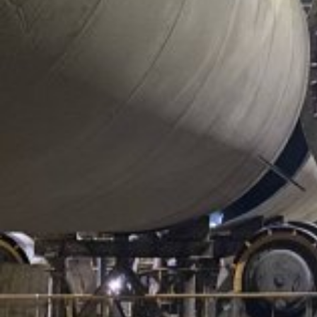
Местоположение:
Свердловская область, поселок
Большой Исток
Опубликовано:
13 апреля 2017 г.
Виды работ:
Отрасль:
Металлургия и металлообработка
Поделиться
В апреле 2017 года компания “100 ТОНН МОНТАЖ”
выполнила работы по погрузке, перевозке, выгрузке и
перемещению шабота молота массой 47 тонн в п.
Большой Исток Свердловской области. Специалисты