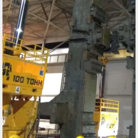
Установка
прессовог
оборудова
в
Московско
области