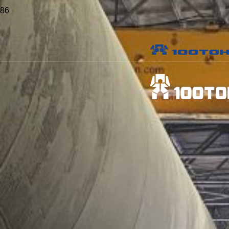
Главная
>
Проекты
>
Установка прессового оборудования в
Московской области
Установка прессового
оборудования в
Московской области
Объект:
Производство магнитопроводов
Местоположение:
Московская область
Опубликовано:
15 марта 2022 г.
Виды работ:
Перемещение