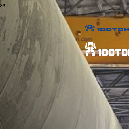
Главная
>
Проекты
>
Разгрузка и установка частей гидравлического
листогибочного пресса PPEB-H 1000/120-CO-MAN
Разгрузка и установка
частей гидравлического
листогибочного пресса
PPEB-H 1000/120-CO-MAN
Заказчик:
ЗАО «ЭЛСИ Стальконструкция»
Объект:
ЗАО «ЭЛСИ Стальконструкция»
Местоположение:
Новосибирская область, Искитимский
район, ст. Евсино
Опубликовано:
30 мая 2019 г.