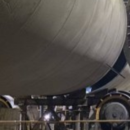
Виды работ:
Отрасль:
Металлургия и металлообработка
Поделиться
Компания «100 ТОНН» выполнила такелаж частей
гидравлического листогибочного пресса PPEB-H
1000/120-CO-MAN на предприятии «ЭЛСИ
Стальконструкция» в Новосибирской области. В ходе
проекта наши специалисты разгрузили и установили
стойки, балки, бак насосов, стол, ползун и гидроцилиндры
пресса общей массой 193 235,3 кг.