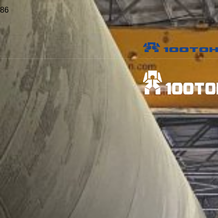
Главная
>
Проекты
>
Релокация оборудования цехов окраски и
испытаний
Релокация оборудования
цехов окраски и испытаний
Местоположение:
Приморский край, Владивосток
Опубликовано:
30 ноября 2024 г.
Виды работ:
Демонтаж
,
Монтаж оборудования
,
Перемещение
Отрасль: