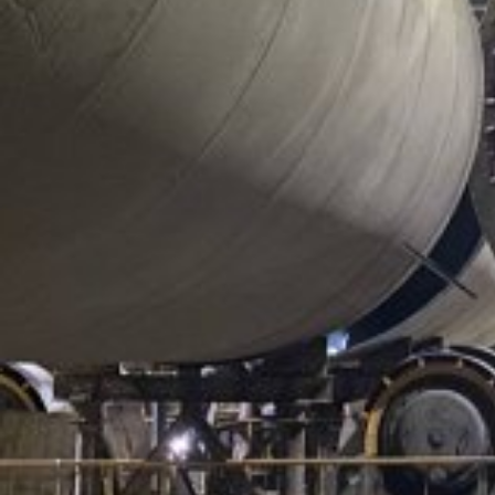
Виды работ:
Монтаж оборудования
,
Перемещение
Отрасль:
Машиностроение
,
Металлургия и металлообработка
Поделиться
В январе 2017 года на Ярославском
электромашиностроительном заводе специалистами
«100 ТОНН» завершены работы по установке в
проектное положение двух обрабатывающих центров
производства MAG HÜLLER HILLE концерна FFG Werke-
Drehmaschinen, ФРГ. Транспорт с оборудованием не
проходил под низкой эстакадой перед цехом, поэтому