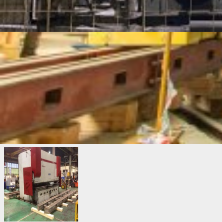
перед монтажными работами пришлось выполнить
сложный такелаж тяжелых (до 29 тонн) частей
оборудования массой до 29 тонн. Подача оборудования к
месту установки осложнялась экстремальными морозами
(до минус 29°С) в Ярославле в период Новогодних
праздников. Чёткое планирование работ и грамотные
действия монтажного персонала позволили быстро и
аккуратно переместить оборудование к месту монтажа.
Разметка, «заводка анкеров» и установка
обрабатывающих центров в проектное положение были
выполнены в штатном режиме и точно в срок!