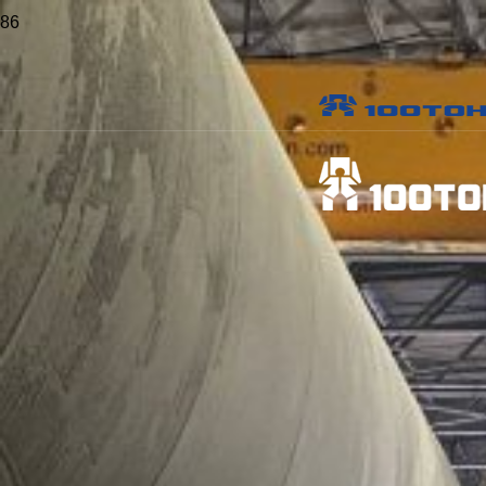
Главная
>
Проекты
>
Установка обрабатывающих центров в
проектное положение
Установка обрабатывающих
центров в проектное
положение
Заказчик:
Ярославский
электромашиностроительный завод (ОАО "Элдин")
Объект:
Ярославский электромашиностроительный
завод
Местоположение:
Ярославль
Опубликовано:
30 января 2017 г.