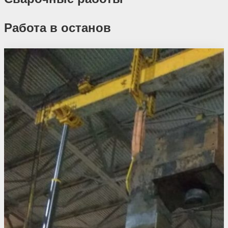
Работа в останов
Похожие проекты