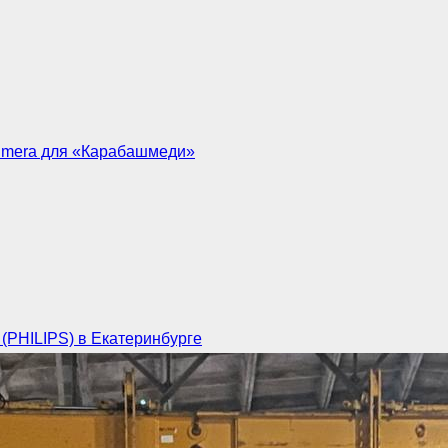
Kumera для «Карабашмеди»
(PHILIPS) в Екатеринбурге