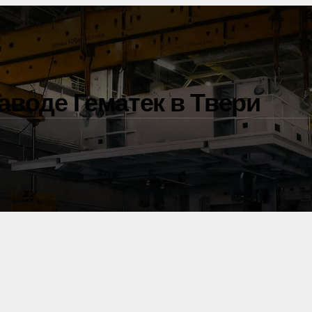
и
аводе Гематек в Твери