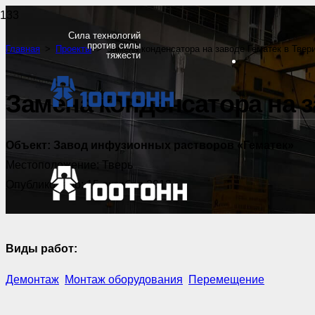
Сила технологий
против силы
Главная
>
Проекты
>
Замена конденсатора на заводе Гематек в Твер
тяжести
Замена конденсатора на з
Объект:
Завод инфузионных растворов «Гематек»
Местоположение:
Тверь
Опубликовано:
15 октября 2013 г.
Виды работ:
Демонтаж
,
Монтаж оборудования
,
Перемещение