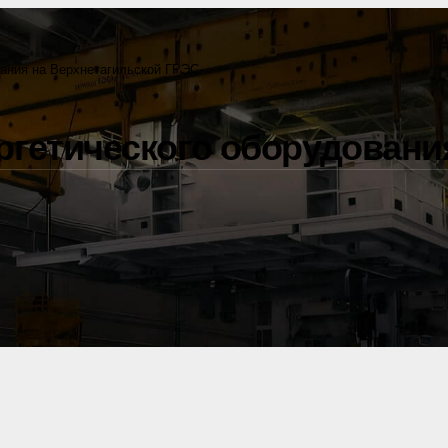
вания на Верхнетагильской ГРЭС
ргетического оборудовани