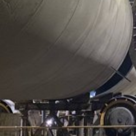
Отрасль:
Энергетика
Поделиться
В августе 2015 года компания «100 ТОНН» выполнила
работы по перевозке с площадки временного хранения и
установке на фундамент газовой турбины SIEMENS
SGT5-4000F (Германия, масса 305,9тн) и
электрогенератора SIEMENS SGen5-1200A (Голландия,
масса 325,7тн) на площадке строительства парогазового
энергоблока ПГУ мощностью 420 МВт Верхнетагильской
ГРЭС (Свердловская область, г.Верхний Тагил).
При производстве работ использовались портальная
домкратная система GP1100 и модульный
гидравлический автоприцеп. В сложных условиях