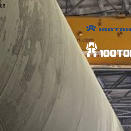
Главная
>
Проекты
>
Установка ГТУ SIEMENS на Верхнетагильской
ГРЭС
Установка ГТУ SIEMENS на
Верхнетагильской ГРЭС
Объект:
Верхнетагильская ГРЭС
Местоположение:
Верхний Тагил
Опубликовано:
18 сентября 2015 г.
Виды работ:
Перемещение