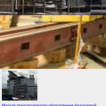
дождливой погоды на площадке строительства нового
парогазового энергоблока Верхнетагильской ГРЭС
сотрудники «100 ТОНН» проявили свою высокую
квалификацию и профессиональные навыки.
Использование современных технологий и грамотных
инженерных решений позволило выполнить работы в
кратчайшие сроки в соответствии с графиком
производства работ, утверждённым генеральным
подрядчиком ООО «Фирма ИНТРЭК» и техническим
заказчиком ОАО «ИНТЕР РАО – Инжиниринг».
Монтаж технологического оборудования Автономной