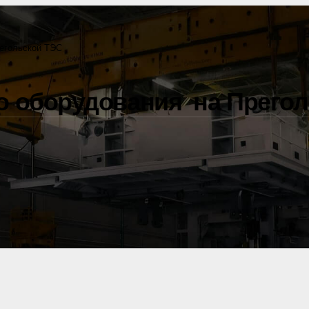
регольской ТЭС
го оборудования на Прего