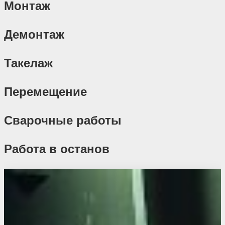
Монтаж
Демонтаж
Такелаж
Перемещение
Сварочные работы
Работа в останов
Похожие проекты