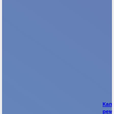
Кап
рем