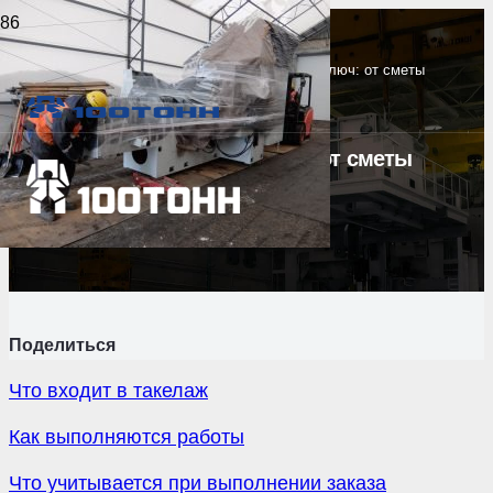
Главная
>
Статьи
>
Такелажные услуги под ключ: от сметы
до разгрузки и приемки
Такелажные услуги под ключ: от сметы
до разгрузки и приемки
Опубликовано
16 Фев 2023
Поделиться
Что входит в такелаж
Как выполняются работы
Что учитывается при выполнении заказа