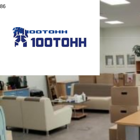
Главная
>
Статьи
>
Такелажные услуги: выбираем
правильную компанию
Такелажные услуги: выбираем
правильную компанию
Опубликовано
19 Сен 2022
Поделиться
Что такое такелажные работы?
Особенности выбора компании для такелажных
работ