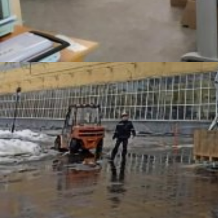
При выполнении перевозок грузов очень часто речь идет
про заказ дополнительных услуг. К ним можно отнести и
такелажные работы, которые заключаются в
перемещении значительных по весу грузов. Необходимо
понимать, что такие работы имеют свои особенности,
которые вытекают из характеристик перемещаемых
грузов, связанных с большим весом и значительными
габаритами. К выполнению работ необходимо
привлекать квалифицированных специалистов.